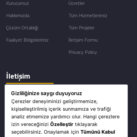
Kurucumuz
Ücretler
Hakkımızda
Tüm Hizmetlerimiz
Çözüm Ortaklığı
Tüm Projeler
Faaliyet Bölgelerimiz
İletişim Formu
Privacy Policy
İletişim
Gizliliğinize saygı duyuyoruz
Adalet mah. 2132/2 Sok. No:3 Kat:4 Ofis No:32 Bayraklı/
Çerezler deneyiminizi geliştirmemize,
İZMİR
kişiselleştirilmiş içerik sunmamıza ve trafiği
info@archmy.com
analiz etmemize yardımcı olur. Hangi çerezlere
izin vereceğinizi
Özelleştir
tıklayarak
+90 232 368 68 46
seçebilirsiniz. Onaylamak için
Tümünü Kabul