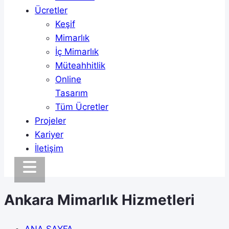
Ücretler
Keşif
Mimarlık
İç Mimarlık
Müteahhitlik
Online
Tasarım
Tüm Ücretler
Projeler
Kariyer
İletişim
Ankara Mimarlık Hizmetleri
ANA SAYFA