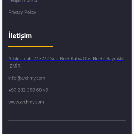
Privacy Policy
İletişim
Adalet mah. 2132/2 Sok. No:3 Kat:4 Ofis No:32 Bayraklı/
İZMİR
info@archmy.com
+90 232 368 68 46
www.archmy.com