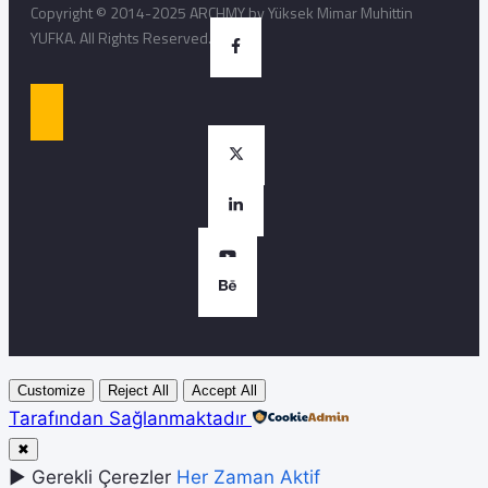
Copyright © 2014-2025 ARCHMY by Yüksek Mimar Muhittin
YUFKA. All Rights Reserved.
Customize
Reject All
Accept All
Tarafından Sağlanmaktadır
✖
►
Gerekli Çerezler
Her Zaman Aktif