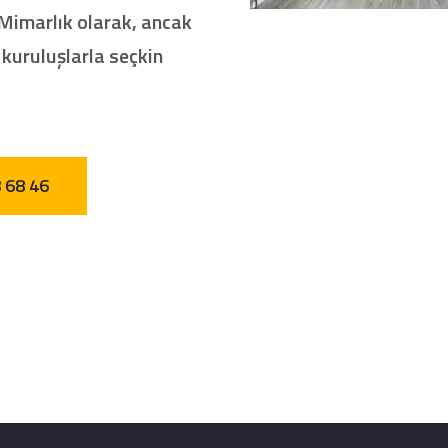
MY Mimarlık olarak, ancak
 kuruluşlarla seçkin
8 68 46