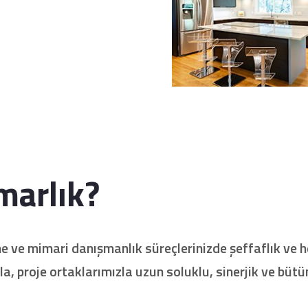
arlık?
 mimari danışmanlık süreçlerinizde şeffaflık ve hesap
proje ortaklarımızla uzun soluklu, sinerjik ve bütünle