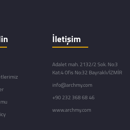
in
İletişim
Adalet mah. 2132/2 Sok. No:3
Kat:4 Ofis No:32 Bayraklı/İZMİR
tlerimiz
info@archmy.com
er
+90 232 368 68 46
ormu
www.archmy.com
icy