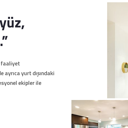
üyüz,
.”
 faaliyet
de ayrıca yurt dışındaki
syonel ekipler ile