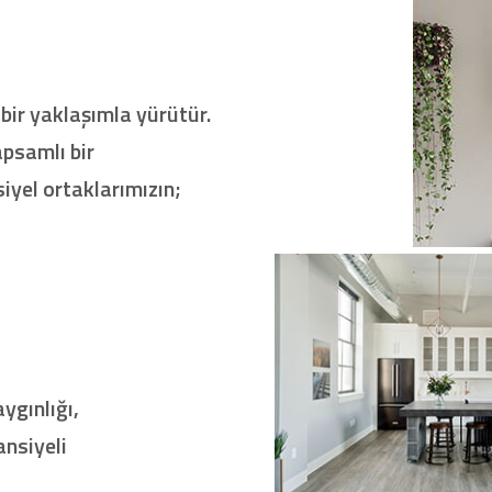
 bir yaklaşımla yürütür.
apsamlı bir
iyel ortaklarımızın;
ygınlığı,
ansiyeli