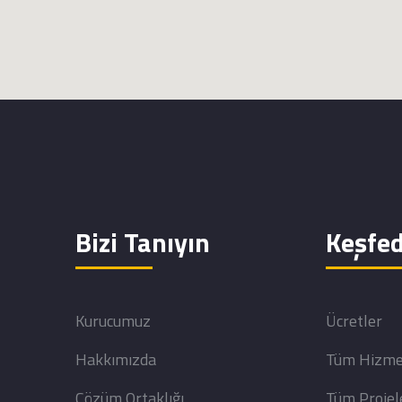
Bizi Tanıyın
Keşfed
Kurucumuz
Ücretler
Hakkımızda
Tüm Hizme
Çözüm Ortaklığı
Tüm Projel