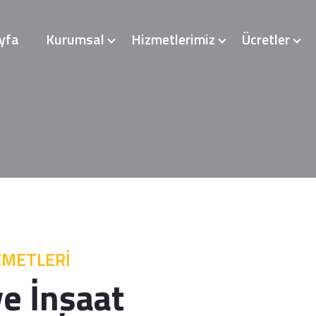
yfa
Kurumsal
Hizmetlerimiz
Ücretler
ZMETLERİ
e İnşaat