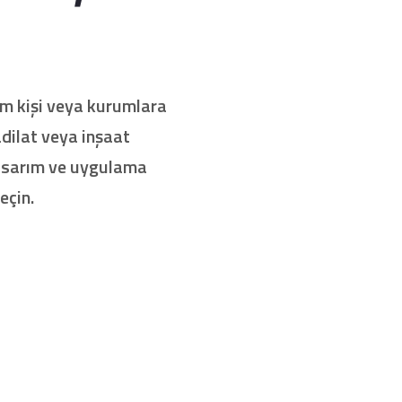
üm kişi veya kurumlara
dilat veya inşaat
tasarım ve uygulama
eçin.