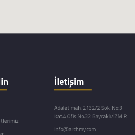
in
İletişim
Adalet mah. 2132/2 Sok. No:3
Kat:4 Ofis No:32 Bayraklı/İZMİR
tlerimiz
info@archmy.com
er