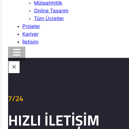
Müteahhitlik
Online Tasarım
Tüm Ücretler
Projeler
Kariyer
İletişim
7/24
HIZLI İLETİŞİM