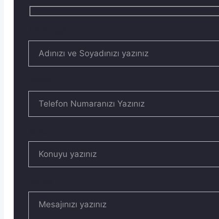
Ad Soyad
Telefon
Konu
İletiniz