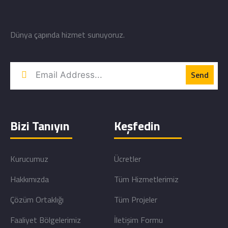
Dünya çapında hizmet sunuyoruz.
Bizi Tanıyın
Keşfedin
Kurucumuz
Ücretler
Hakkımızda
Tüm Hizmetlerimiz
Çözüm Ortaklığı
Tüm Projeler
Faaliyet Bölgelerimiz
İletişim Formu