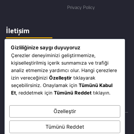
Privacy Policy
İletişim
Gizliliğinize saygı duyuyoruz
Adalet mah. 2132/2 Sok. No:3 Kat:4 Ofis No:32 Bayraklı/
Çerezler deneyiminizi geliştirmemize,
İZMİR
kişiselleştirilmiş içerik sunmamıza ve trafiği
info@archmy.com
analiz etmemize yardımcı olur. Hangi çerezlere
izin vereceğinizi
Özelleştir
tıklayarak
+90 232 368 68 46
seçebilirsiniz. Onaylamak için
Tümünü Kabul
www.archmy.com
Et
, reddetmek için
Tümünü Reddet
tıklayın.
Özelleştir
Tümünü Reddet