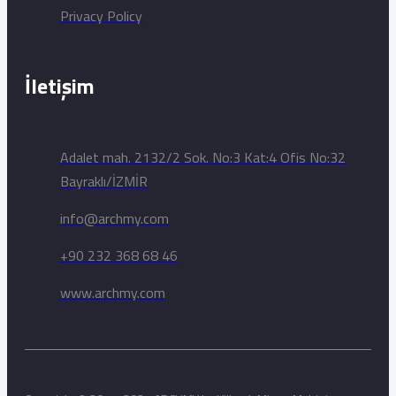
Privacy Policy
İletişim
Adalet mah. 2132/2 Sok. No:3 Kat:4 Ofis No:32
Bayraklı/İZMİR
info@archmy.com
+90 232 368 68 46
www.archmy.com