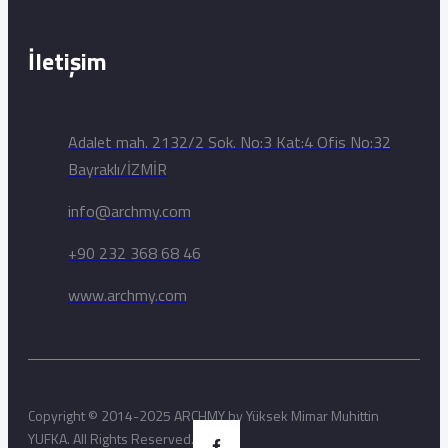
İletişim
Adalet mah. 2132/2 Sok. No:3 Kat:4 Ofis No:32
Bayraklı/İZMİR
info@archmy.com
+90 232 368 68 46
www.archmy.com
Copyright © 2014-2025 ARCHMY by Yüksek Mimar Muhittin
YUFKA. All Rights Reserved.