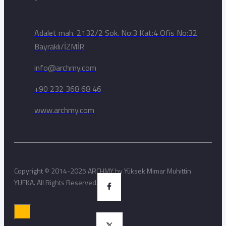
Adalet mah. 2132/2 Sok. No:3 Kat:4 Ofis No:32
Bayraklı/İZMİR
info@archmy.com
+90 232 368 68 46
www.archmy.com
Copyright © 2014-2025 ARCHMY by Yüksek Mimar Muhittin
YUFKA. All Rights Reserved.