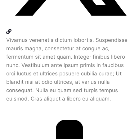
Vivamus venenatis dictum lobortis. Suspendisse
mauris magna, consectetur at congue ac,
fermentum sit amet quam. Integer finibus libero
nunc. Vestibulum ante ipsum primis in faucibus
orci luctus et ultrices posuere cubilia curae; Ut
blandit nisi at odio ultrices, at varius nulla
consequat. Nulla eu quam sed turpis tempus
euismod. Cras aliquet a libero eu aliquam.