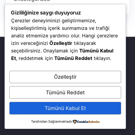
Gizliliğinize saygı duyuyoruz
Çerezler deneyiminizi geliştirmemize,
kişiselleştirilmiş içerik sunmamıza ve trafiği
analiz etmemize yardımcı olur. Hangi çerezlere
izin vereceğinizi
Özelleştir
tıklayarak
seçebilirsiniz. Onaylamak için
Tümünü Kabul
Et
, reddetmek için
Tümünü Reddet
tıklayın.
Özelleştir
Tümünü Reddet
Tümünü Kabul Et
Dünya çapında hizmet sunuyoruz.
Tarafından Sağlanmaktadır