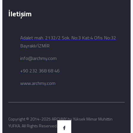
İletişim
Adalet mah. 2132/2 Sok. No:3 Kat:4 Ofis No:32
Bayraklı/İZMİR
info@archmy.com
+90 232 368 68 46
www.archmy.com
Copyright © 2014-2025 ARCHMY by Yüksek Mimar Muhittin
YUFKA. All Rights Reserved.