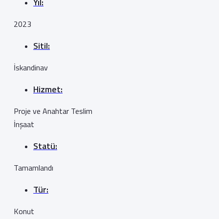
Yıl:
2023
Sitil:
İskandinav
Hizmet:
Proje ve Anahtar Teslim
İnşaat
Statü:
Tamamlandı
Tür:
Konut