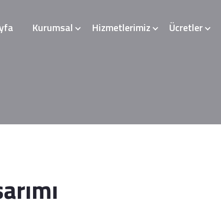
yfa
Kurumsal
Hizmetlerimiz
Ücretler
arımı