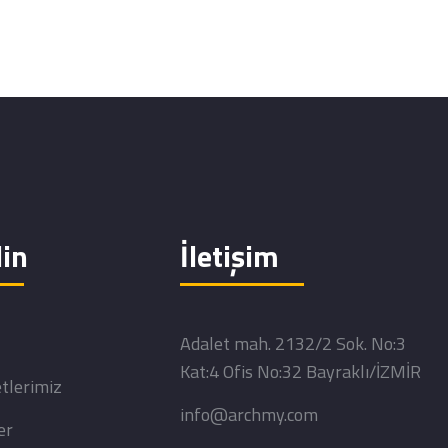
in
İletişim
Adalet mah. 2132/2 Sok. No:3
Kat:4 Ofis No:32 Bayraklı/İZMİR
tlerimiz
info@archmy.com
er