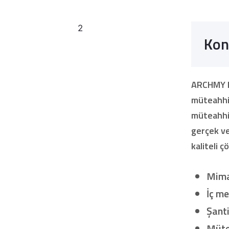
Kon
ARCHMY Mi
müteahhit
müteahhit
gerçek ve
kaliteli 
Mima
İç m
Şant
Müte