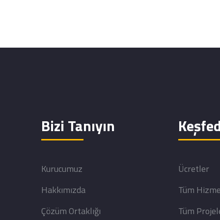
Bizi Tanıyın
Keşfed
Kurucumuz
Ücretler
Hakkımızda
Tüm Hizme
Çözüm Ortaklığı
Tüm Projel