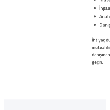
İnşa
Anah
Danı
İhtiyaç 
müteahhit
danışmanlı
geçin.