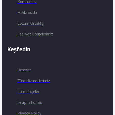
Kurucumuz
Hakkımızda
Çözüm Ortaklığı
Faaliyet Bölgelerimiz
Keşfedin
Ücretler
Tüm Hizmetlerimiz
Tüm Projeler
İletişim Formu
Privacy Policy