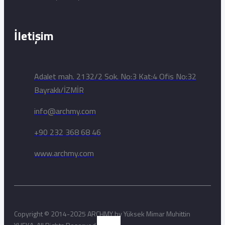
İletişim
Adalet mah. 2132/2 Sok. No:3 Kat:4 Ofis No:32
Bayraklı/İZMİR
info@archmy.com
+90 232 368 68 46
www.archmy.com
Copyright © 2014-2025 ARCHMY by Yüksek Mimar Muhittin