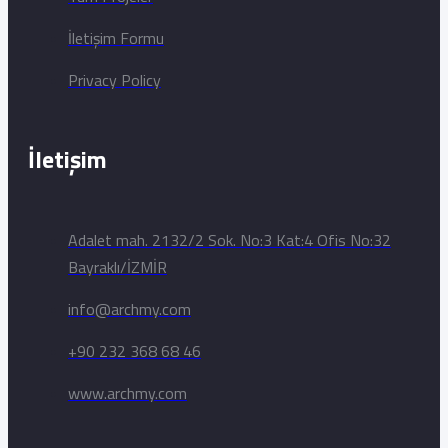
İletişim Formu
Privacy Policy
İletişim
Adalet mah. 2132/2 Sok. No:3 Kat:4 Ofis No:32
Bayraklı/İZMİR
info@archmy.com
+90 232 368 68 46
www.archmy.com