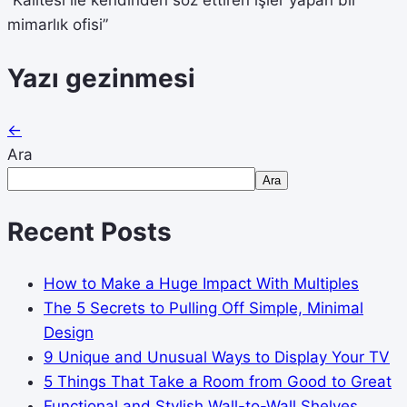
“Kalitesi ile kendinden söz ettiren işler yapan bir
mimarlık ofisi”
Yazı gezinmesi
←
Ara
Ara
Recent Posts
How to Make a Huge Impact With Multiples
The 5 Secrets to Pulling Off Simple, Minimal
Design
9 Unique and Unusual Ways to Display Your TV
5 Things That Take a Room from Good to Great
Functional and Stylish Wall-to-Wall Shelves